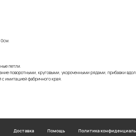
10см.
ные петли.
зание поворотными, круговыми, укороченными рядами, прибавки вдол
й с имитацией фабричного края.
Доставка
Помощь
Политика конфиденциал