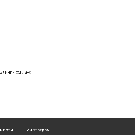
ь линий реглана.
ьности
Инстаграм