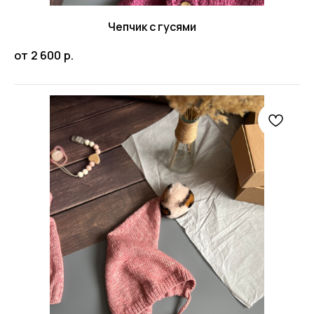
Чепчик с гусями
от
2 600
р.