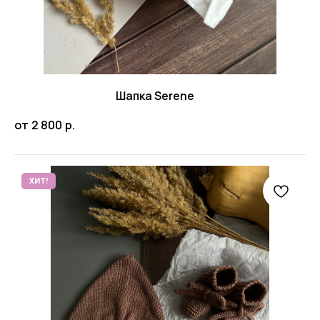
Шапка Serene
от
2 800
р.
ХИТ!