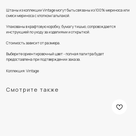
Штаны из коллекции Vintage могут быть связаны из 100% мериноса или
смеси мериноса с хлопком/ альпакой.
Упакованы в крафтовую коробку, бумагу тишью, сопровождается
инструкцией по уходу за изделиями и открыткой.
Стоимость зависит от размера.
Выберите ориентировочный цвет - полная палитра будет
предоставлена при подтверждении заказа.
Коллекция: Vintage
Смотрите также