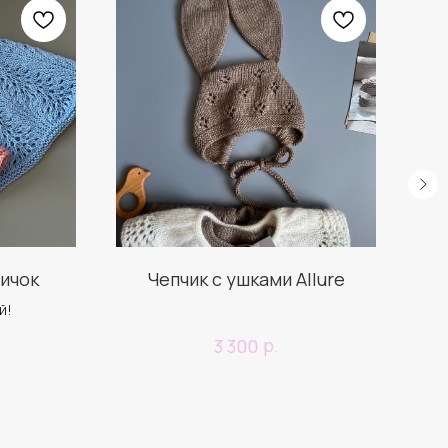
ичок
Чепчик с ушками Allure
й!
р.
3 300