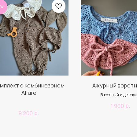
EW
мплект с комбинезоном
Ажурный воротн
Allure
Взрослый и детски
р.
1 900
р.
9 200