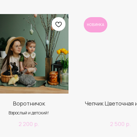
НОВИНКА
Воротничок
Чепчик Цветочная 
Взрослый и детский!
р.
р.
2 200
2 500