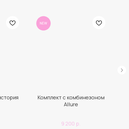
NEW
история
Комплект с комбинезоном
Allure
р.
9 200