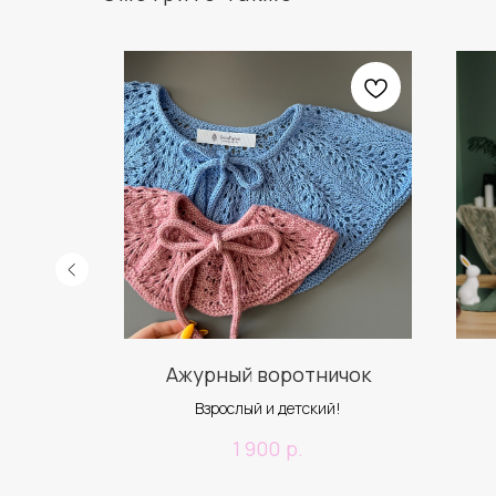
llure
Ажурный воротничок
Взрослый и детский!
р.
1 900