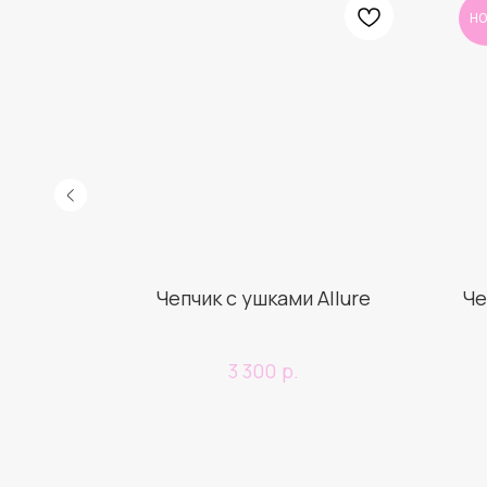
Н
ичок
Чепчик с ушками Allure
Че
й!
р.
3 300